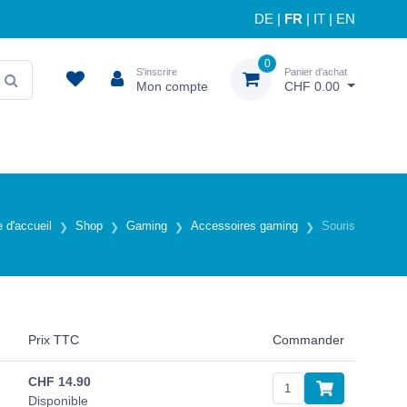
DE
|
FR
|
IT
|
EN
0
S'inscrire
Panier d'achat
Mon compte
CHF 0.00
 d'accueil
Shop
Gaming
Accessoires gaming
Souris
Prix TTC
Commander
CHF
14.90
Disponible