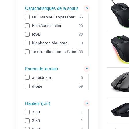
Caractéristiques de la souris
DPI manuell anpassbar
66
Ein-/Ausschalter
23
RGB
30
Kippbares Mausrad
9
Textilumflochtenes Kabel
38
Forme de la main
ambidextre
6
droite
59
Hauteur (cm)
3.30
1
3.50
1