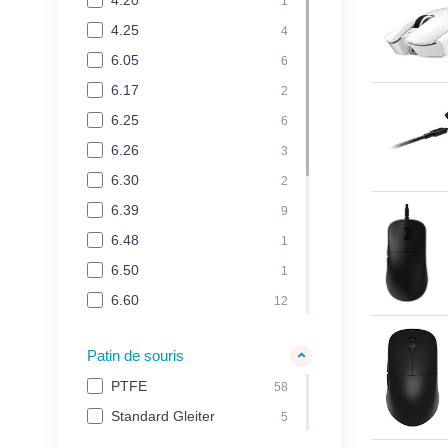
1
5.00
2
4.25
4
7.20
1
6.05
6
7.90
1
6.17
2
6.25
6
6.26
3
6.30
2
6.39
9
6.48
1
6.50
1
6.60
12
6.70
2
Patin de souris
6.80
5
PTFE
58
7.50
2
Standard Gleiter
5
7.51
2