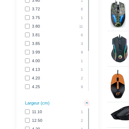
3.60
1
3.72
6
3.75
1
3.80
11
3.81
6
3.85
3
3.99
9
4.00
1
4.13
1
4.20
2
4.25
9
4.27
2
Largeur (cm)
4.35
1
11.10
1
4.40
5
12.50
2
4.60
1
4.20