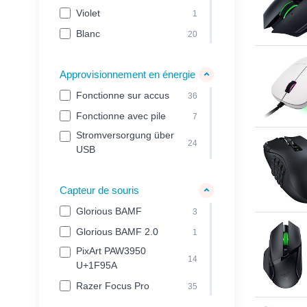
Violet
1
Blanc
20
Approvisionnement en énergie
Fonctionne sur accus
36
Fonctionne avec pile
7
Stromversorgung über
24
USB
Capteur de souris
Glorious BAMF
3
Glorious BAMF 2.0
1
PixArt PAW3950
14
U+1F95A
Razer Focus Pro
35