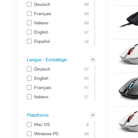
Deutsch
69
Français
69
Italiano
69
English
67
Español
18
Langue - Emballage
Deutsch
57
English
65
Français
57
Italiano
57
Plateforme
Mac OS
8
Windows PC
69