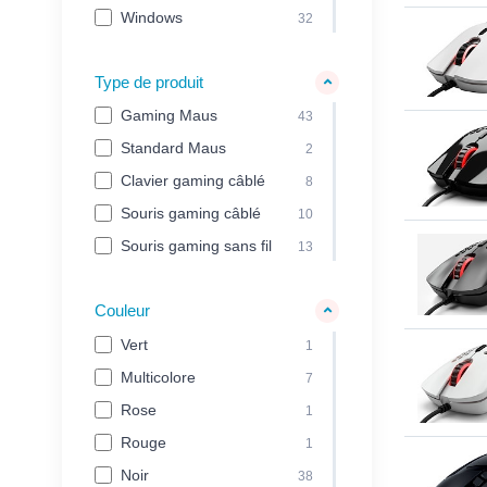
Windows
32
Type de produit
Gaming Maus
43
Standard Maus
2
Clavier gaming câblé
8
Souris gaming câblé
10
Souris gaming sans fil
13
Couleur
Vert
1
Multicolore
7
Rose
1
Rouge
1
Noir
38