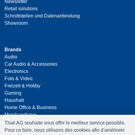
Newsletter
Retail solutions
Schnittstellen und Datenanbindung
Showroom
Brands
Audio
Car Audio & Accessories
Electronics
Foto & Video
Freizeit & Hobby
Gaming
Haushalt
Home Office & Business
Merchandising
Smart Home
Thali AG souhaite vous offrir le meilleur service possible.
Spielwaren
Pour ce faire, nous utilisons des cookies afin d'améliorer