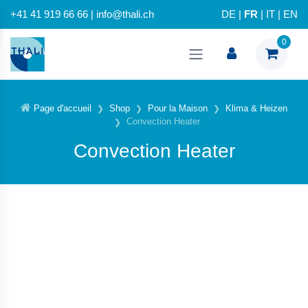
+41 41 919 66 66 | info@thali.ch
DE
|
FR
|
IT
|
EN
0
Page d'accueil
Shop
Pour la Maison
Klima & Heizen
Convection Heater
Convection Heater