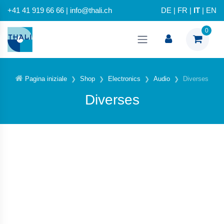
+41 41 919 66 66 | info@thali.ch
DE
|
FR
|
IT
|
EN
0
Pagina iniziale
Shop
Electronics
Audio
Diverses
Diverses