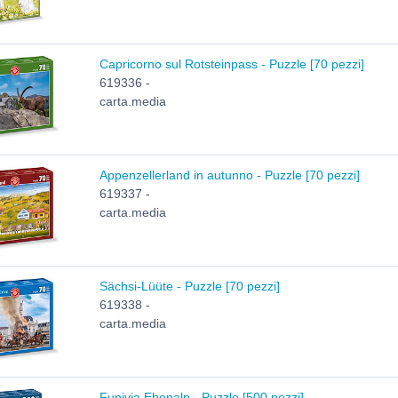
Capricorno sul Rotsteinpass - Puzzle [70 pezzi]
619336 -
carta.media
Appenzellerland in autunno - Puzzle [70 pezzi]
619337 -
carta.media
Sächsi-Lüüte - Puzzle [70 pezzi]
619338 -
carta.media
Funivia Ebenalp - Puzzle [500 pezzi]