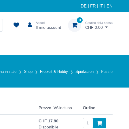
DE
|
FR
|
IT
|
EN
0
Accedi
Cestino della spesa
Il mio account
CHF 0.00
na iniziale
Shop
Freizeit & Hobby
Spielwaren
Puzzle
Prezzo IVA inclusa
Ordine
CHF
17.90
Disponibile