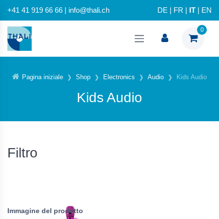
+41 41 919 66 66 | info@thali.ch
DE
|
FR
|
IT
|
EN
0
Pagina iniziale
Shop
Electronics
Audio
Kids Audio
Kids Audio
Filtro