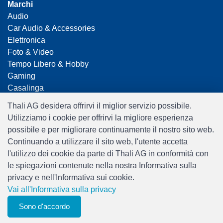
Marchi
Audio
Car Audio & Accessories
Elettronica
Foto & Video
Tempo Libero & Hobby
Gaming
Casalinga
Home Office & Business
Thali AG desidera offrirvi il miglior servizio possibile.
Merchandising
Utilizziamo i cookie per offrirvi la migliore esperienza
Smart Home
possibile e per migliorare continuamente il nostro sito web.
Giocattoli
Continuando a utilizzare il sito web, l'utente accetta
Travel
l'utilizzo dei cookie da parte di Thali AG in conformità con
le spiegazioni contenute nella nostra Informativa sulla
privacy e nell'Informativa sui cookie.
Vai all'Informativa sulla privacy
0
Sono d'accordo
Filtri
elenco degli
Menu
CHF 0.00
osservatori
Software:
Rent-a-Shop.ch