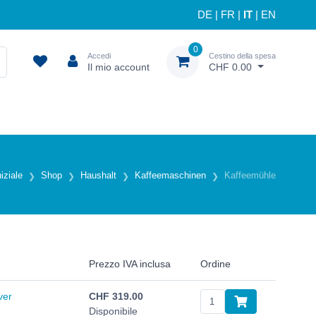
DE
|
FR
|
IT
|
EN
0
Accedi
Cestino della spesa
Il mio account
CHF 0.00
iziale
Shop
Haushalt
Kaffeemaschinen
Kaffeemühle
Prezzo IVA inclusa
Ordine
ver
CHF
319.00
Disponibile