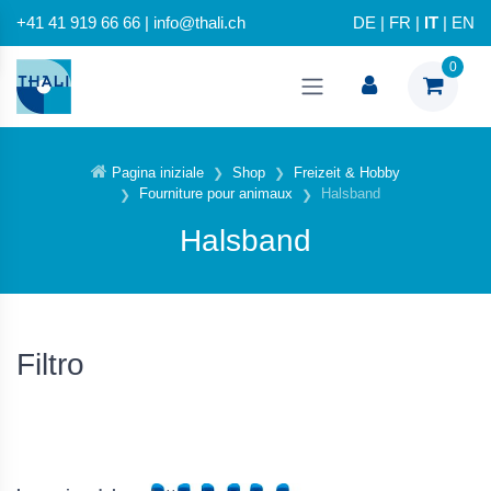
+41 41 919 66 66 | info@thali.ch
DE
|
FR
|
IT
|
EN
0
Pagina iniziale
Shop
Freizeit & Hobby
Fourniture pour animaux
Halsband
Halsband
Filtro