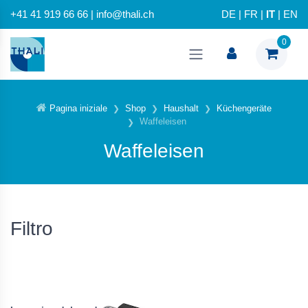
+41 41 919 66 66 | info@thali.ch
DE
|
FR
|
IT
|
EN
0
Pagina iniziale
Shop
Haushalt
Küchengeräte
Waffeleisen
Waffeleisen
Filtro