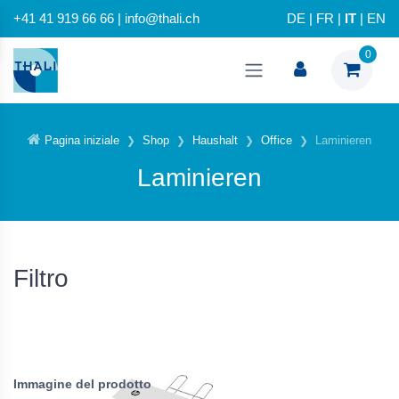
+41 41 919 66 66 | info@thali.ch
DE
|
FR
|
IT
|
EN
0
Pagina iniziale
Shop
Haushalt
Office
Laminieren
Laminieren
Filtro