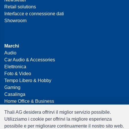
Retail solutions
Interfacce e connessione dati
Showroom
Marchi
Audio
Car Audio & Accessories
Elettronica
Foto & Video
Tempo Libero & Hobby
Gaming
Casalinga
Home Office & Business
Merchandising
Thali AG desidera offrirvi il miglior servizio possibile.
Smart Home
Utilizziamo i cookie per offrirvi la migliore esperienza
Giocattoli
possibile e per migliorare continuamente il nostro sito web.
Travel