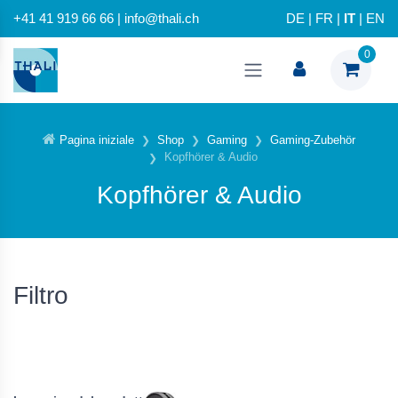
+41 41 919 66 66 | info@thali.ch
DE
|
FR
|
IT
|
EN
0
Pagina iniziale
Shop
Gaming
Gaming-Zubehör
Kopfhörer & Audio
Kopfhörer & Audio
Filtro