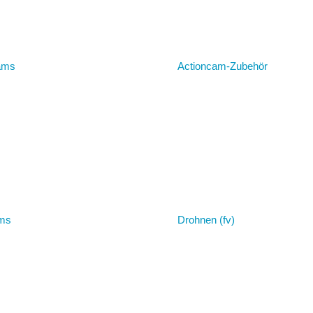
ams
Actioncam-Zubehör
ms
Drohnen (fv)