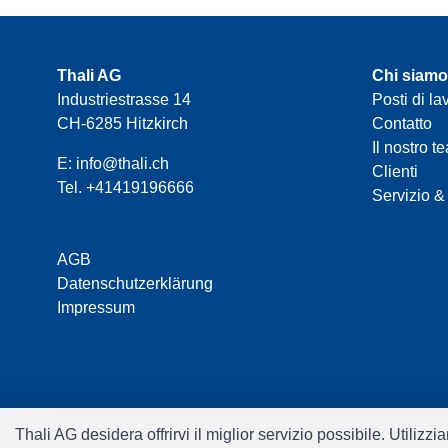
Thali AG
Chi siamo
Industriestrasse 14
Posti di la
CH-6285 Hitzkirch
Contatto
Il nostro t
E:
info@thali.ch
Clienti
Tel.
+41419196666
Servizio &
AGB
Datenschutzerklärung
Impressum
Thali AG desidera offrirvi il miglior servizio possibile. Utiliz