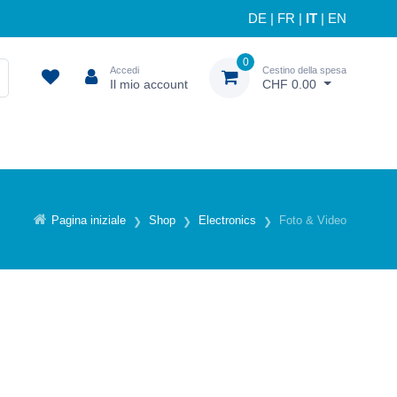
DE
|
FR
|
IT
|
EN
0
Accedi
Cestino della spesa
Il mio account
CHF 0.00
Pagina iniziale
Shop
Electronics
Foto & Video