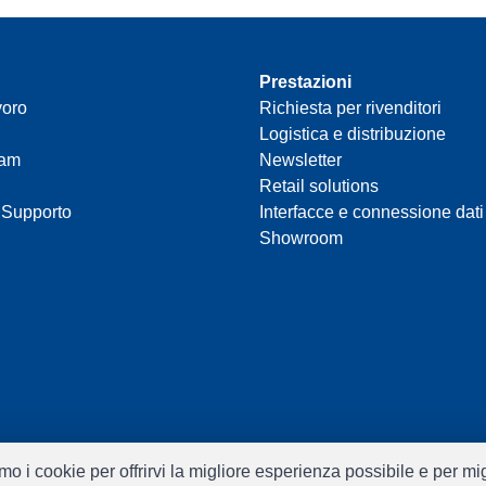
Prestazioni
voro
Richiesta per rivenditori
Logistica e distribuzione
eam
Newsletter
Retail solutions
 Supporto
Interfacce e connessione dati
Showroom
ziamo i cookie per offrirvi la migliore esperienza possibile e per m