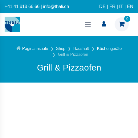
+41 41 919 66 66 | info@thali.ch
DE
|
FR
|
IT
|
EN
0
Pagina iniziale
Shop
Haushalt
Küchengeräte
Grill & Pizzaofen
Grill & Pizzaofen