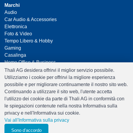
Marchi
Audio
Car Audio & Accessories
Elettronica
Foto & Video
Tempo Libero & Hobby
Gaming
Casalinga
Home Office & Business
Merchandising
Thali AG desidera offrirvi il miglior servizio possibile.
Smart Home
Utilizziamo i cookie per offrirvi la migliore esperienza
Giocattoli
possibile e per migliorare continuamente il nostro sito web.
Travel
Continuando a utilizzare il sito web, l'utente accetta
l'utilizzo dei cookie da parte di Thali AG in conformità con
le spiegazioni contenute nella nostra Informativa sulla
privacy e nell'Informativa sui cookie.
Vai all'Informativa sulla privacy
0
Sono d'accordo
Filtri
elenco degli
Menu
CHF 0.00