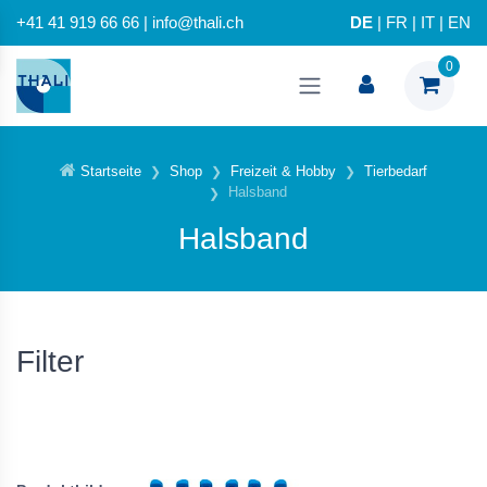
+41 41 919 66 66 | info@thali.ch
DE
|
FR
|
IT
|
EN
0
Startseite
Shop
Freizeit & Hobby
Tierbedarf
Halsband
Halsband
Filter