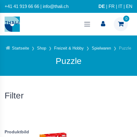
+41 41 919 66 66 | info@thali.ch
DE
|
FR
|
IT
|
EN
0
Startseite
Shop
Freizeit & Hobby
Spielwaren
Puzzle
Puzzle
Filter