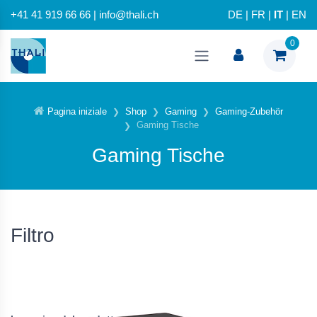
+41 41 919 66 66 | info@thali.ch
DE
|
FR
|
IT
|
EN
0
Pagina iniziale
Shop
Gaming
Gaming-Zubehör
Gaming Tische
Gaming Tische
Filtro