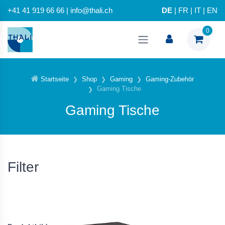
+41 41 919 66 66 | info@thali.ch
DE
|
FR
|
IT
|
EN
0
Startseite
Shop
Gaming
Gaming-Zubehör
Gaming Tische
Gaming Tische
Filter