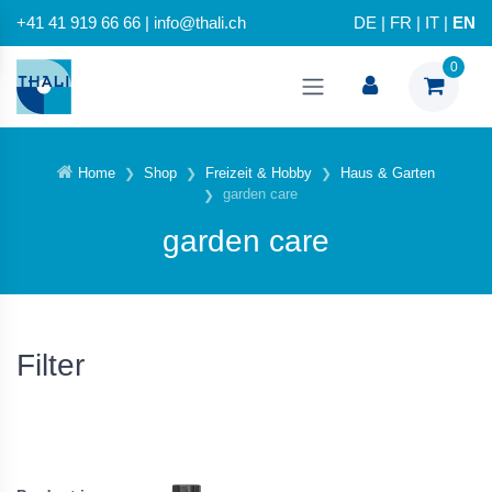
+41 41 919 66 66 | info@thali.ch
DE
|
FR
|
IT
|
EN
0
Home
Shop
Freizeit & Hobby
Haus & Garten
garden care
garden care
Filter