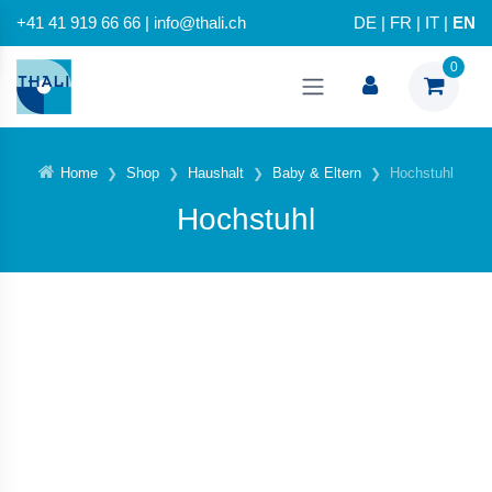
+41 41 919 66 66 | info@thali.ch
DE
|
FR
|
IT
|
EN
0
Home
Shop
Haushalt
Baby & Eltern
Hochstuhl
Hochstuhl