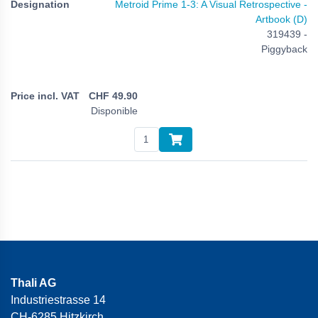
Metroid Prime 1-3: A Visual Retrospective -
Artbook (D)
319439 -
Piggyback
CHF
49.90
Disponible
Thali AG
Industriestrasse 14
CH-6285 Hitzkirch