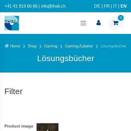
+41 41 919 66 66 | info@thali.ch
DE
|
FR
|
IT
|
EN
0
Home
Shop
Gaming
Gaming-Zubehör
Lösungsbücher
Lösungsbücher
Filter