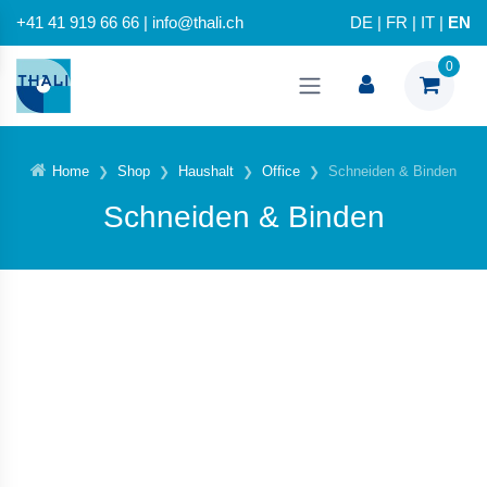
+41 41 919 66 66 | info@thali.ch
DE
|
FR
|
IT
|
EN
0
Home
Shop
Haushalt
Office
Schneiden & Binden
Schneiden & Binden