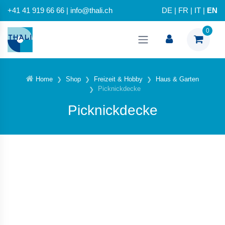
+41 41 919 66 66 | info@thali.ch
DE
|
FR
|
IT
|
EN
0
Home
Shop
Freizeit & Hobby
Haus & Garten
Picknickdecke
Picknickdecke