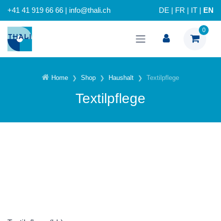
+41 41 919 66 66 | info@thali.ch
DE
|
FR
|
IT
|
EN
0
Home
Shop
Haushalt
Textilpflege
Textilpflege