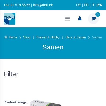
+41 41 919 66 66 | info@thali.ch
DE
|
FR
|
IT
|
EN
0
Home
Shop
Freizeit & Hobby
Haus & Garten
Samen
Samen
Filter