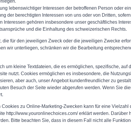
rliegen.
ung lebenswichtiger Interessen der betroffenen Person oder ei
ng der berechtigten Interessen von uns oder von Dritten, sofern
n Interessen gehören insbesondere unser geschäftliches Interes
htsansprüche und die Einhaltung des schweizerischen Rechts.
die für den jeweiligen Zweck oder die jeweiligen Zwecke erforde
en wir unterliegen, schränken wir die Bearbeitung entsprechend
h um kleine Textdateien, die es ermöglichen, spezifische, au
ite nutzt. Cookies ermöglichen es insbesondere, die Nutzungsh
ysieren, aber auch, unser Angebot kundenfreundlicher zu gestal
uten Besuch der Seite wieder abgerufen werden. Wenn Sie dies 
t.
Cookies zu Online-Marketing-Zwecken kann für eine Vielzahl d
eite http://www.youronlinechoices.com/ erklärt werden. Darübe
rden. Bitte beachten Sie, dass in diesem Fall nicht alle Funkt