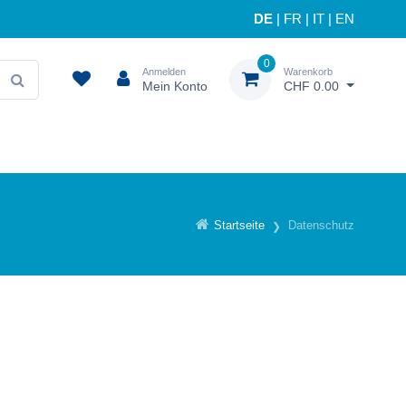
DE
|
FR
|
IT
|
EN
0
Anmelden
Warenkorb
Mein Konto
CHF 0.00
Startseite
Datenschutz