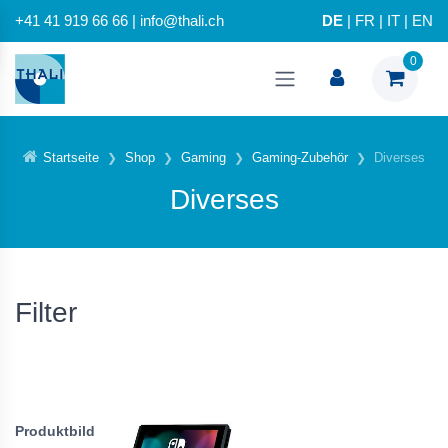
+41 41 919 66 66 | info@thali.ch
DE
|
FR
|
IT
|
EN
0
Startseite
Shop
Gaming
Gaming-Zubehör
Diverses
Diverses
Filter