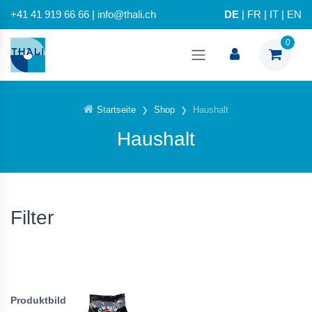
+41 41 919 66 66 | info@thali.ch
DE
|
FR
|
IT
|
EN
0
Startseite
Shop
Haushalt
Haushalt
Filter