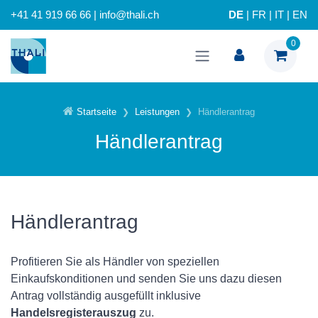
+41 41 919 66 66 | info@thali.ch
DE
|
FR
|
IT
|
EN
0
Startseite
Leistungen
Händlerantrag
Händlerantrag
Händlerantrag
Profitieren Sie als Händler von speziellen
Einkaufskonditionen und senden Sie uns dazu diesen
Antrag vollständig ausgefüllt inklusive
Handelsregisterauszug
zu.