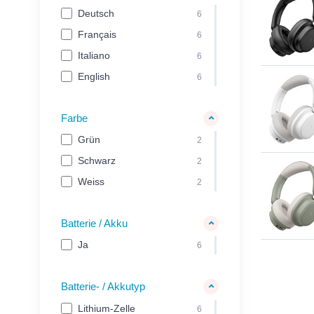
Deutsch
6
Français
6
Italiano
6
English
6
Farbe
Grün
2
Schwarz
2
Weiss
2
Batterie / Akku
Ja
6
Batterie- / Akkutyp
Lithium-Zelle
6