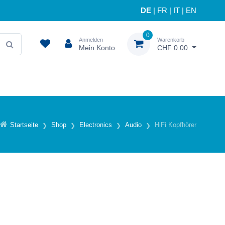
DE
|
FR
|
IT
|
EN
0
Anmelden
Warenkorb
Mein Konto
CHF 0.00
Startseite
Shop
Electronics
Audio
HiFi Kopfhörer