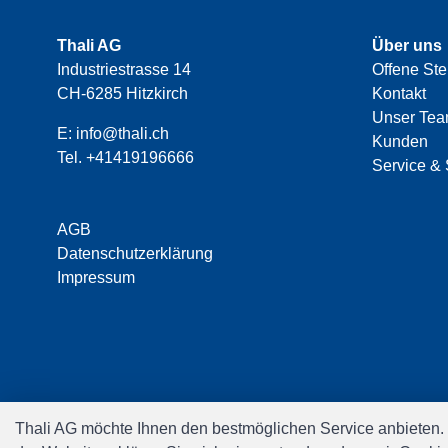
Thali AG
Über uns
Industriestrasse 14
Offene Ste
CH-6285 Hitzkirch
Kontakt
Unser Te
E:
info@thali.ch
Kunden
Tel.
+41419196666
Service & 
AGB
Datenschutzerklärung
Impressum
Thali AG möchte Ihnen den bestmöglichen Service anbieten.