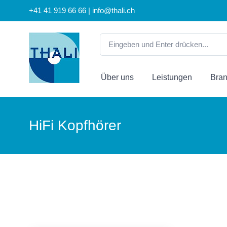
+41 41 919 66 66 | info@thali.ch
Über uns
Leistungen
Bra
HiFi Kopfhörer