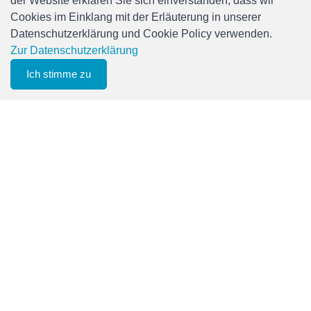
der Website erklären Sie sich einverstanden, dass wir
Cookies im Einklang mit der Erläuterung in unserer
Brands
Datenschutzerklärung und Cookie Policy verwenden.
Audio
Zur Datenschutzerklärung
Car Audio & Accessories
Ich stimme zu
0
Electronics
Filter
Merkliste
Menu
CHF 0.00
Foto & Video
Freizeit & Hobby
Gaming
Haushalt
Home Office & Business
Merchandising
Smart Home
Spielwaren
Travel