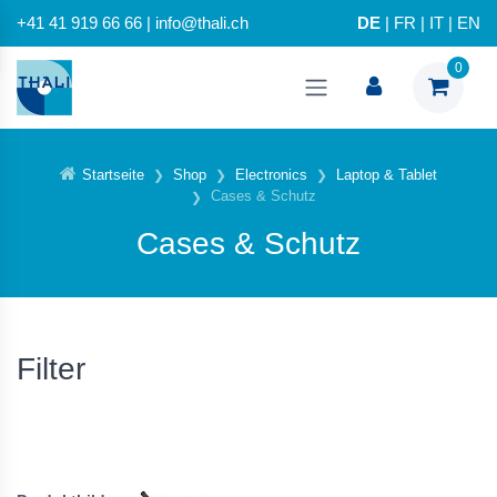
+41 41 919 66 66 | info@thali.ch
DE
|
FR
|
IT
|
EN
0
Startseite
Shop
Electronics
Laptop & Tablet
Cases & Schutz
Cases & Schutz
Filter