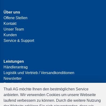
Über uns
Offene Stellen
Kontakt
Unser Team
Kunden
Service & Support
Leistungen
Händlerantrag
Logistik und Vertrieb / Versandkonditionen
Newsletter
Retail solutions
Thali AG möchte Ihnen den bestmöglichen Service
Schnittstellen und Datenanbindung
anbieten. Wir verwenden Cookies um unsere Webseite
Showroom
laufend verbessern zu können. Durch die weitere Nutzung