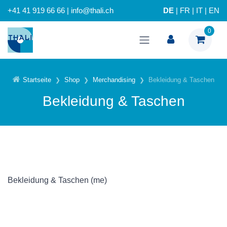
+41 41 919 66 66 | info@thali.ch
DE
|
FR
|
IT
|
EN
0
Startseite
Shop
Merchandising
Bekleidung & Taschen
Bekleidung & Taschen
Bekleidung & Taschen (me)