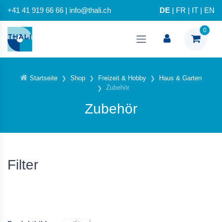
+41 41 919 66 66 | info@thali.ch
DE
|
FR
|
IT
|
EN
0
Startseite
Shop
Freizeit & Hobby
Haus & Garten
Zubehör
Zubehör
Filter