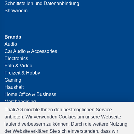
Schnittstellen und Datenanbindung
Showroom
Brands
Audio
Car Audio & Accessories
Electronics
Foto & Video
Freizeit & Hobby
Gaming
Haushalt
Home Office & Business
Merchandising
Smart Home
Thali AG möchte Ihnen den bestmöglichen Service
Spielwaren
anbieten. Wir verwenden Cookies um unsere Webseite
Travel
laufend verbessern zu können. Durch die weitere Nutzung
der Website erklären Sie sich einverstanden, dass wir