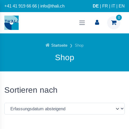
+41 41 919 66 66 | info@thali.ch
DE
|
FR
|
IT
|
EN
0
Startseite
Shop
Shop
Sortieren nach