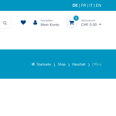
DE
|
FR
|
IT
|
EN
0
Anmelden
Warenkorb
Mein Konto
CHF 0.00
Startseite
Shop
Haushalt
Office