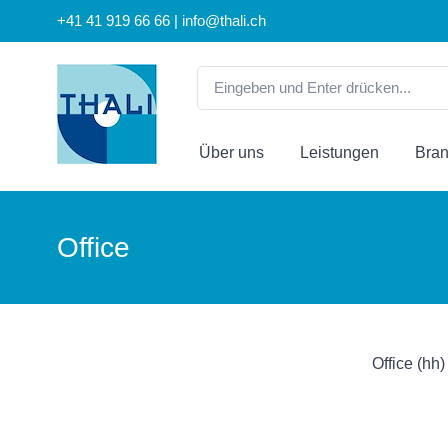
+41 41 919 66 66 | info@thali.ch
Über uns
Leistungen
Bra
Office
Office (hh)