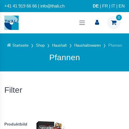
+41 41 919 66 66 | info@thali.ch
DE
|
FR
|
IT
|
EN
0
Startseite
Shop
Haushalt
Haushaltswaren
Pfannen
Pfannen
Filter