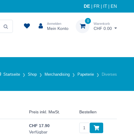
DE
|
FR
|
IT
|
EN
0
Anmelden
Warenkorb
Mein Konto
CHF 0.00
Startseite
Shop
Merchandising
Papeterie
Diverses
Preis inkl. MwSt.
Bestellen
CHF
17.90
Verfügbar