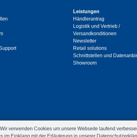
Leistungen
llen
Händlerantrag
Logistik und Vertrieb /
am
Versandkonditionen
Newsletter
Support
Retail solutions
Schnittstellen und Datenanb
Showroom
 Wir verwenden Cookies um unsere Webseite laufend verbesser
es im Einklang mit der Erläuterung in unserer Datenschutzerkl