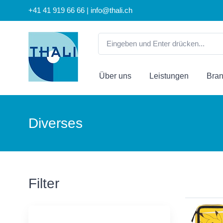
+41 41 919 66 66 | info@thali.ch
Über uns
Leistungen
Bra
Diverses
Filter