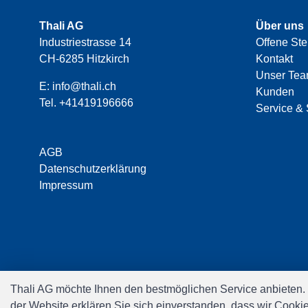
Thali AG
Über uns
Industriestrasse 14
Offene Ste
CH-6285 Hitzkirch
Kontakt
Unser Te
E:
info@thali.ch
Kunden
Tel.
+41419196666
Service & 
AGB
Datenschutzerklärung
Impressum
Thali AG möchte Ihnen den bestmöglichen Service anbieten.
der Website erklären Sie sich einverstanden, dass wir Cooki