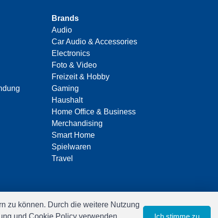
Brands
Audio
Car Audio & Accessories
Electronics
Foto & Video
Freizeit & Hobby
indung
Gaming
Haushalt
Home Office & Business
Merchandising
Smart Home
Spielwaren
Travel
n zu können. Durch die weitere Nutzung
ärung und Cookie Policy verwenden.
Ich stimme zu