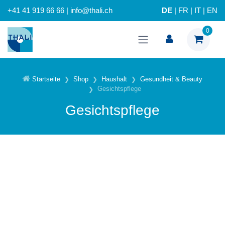
+41 41 919 66 66 | info@thali.ch
DE
|
FR
|
IT
|
EN
0
Startseite
Shop
Haushalt
Gesundheit & Beauty
Gesichtspflege
Gesichtspflege