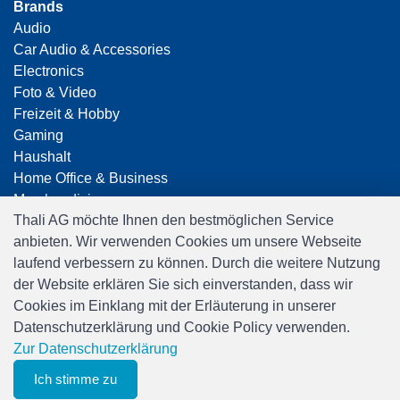
Brands
Audio
Car Audio & Accessories
Electronics
Foto & Video
Freizeit & Hobby
Gaming
Haushalt
Home Office & Business
Merchandising
Thali AG möchte Ihnen den bestmöglichen Service
Smart Home
anbieten. Wir verwenden Cookies um unsere Webseite
Spielwaren
laufend verbessern zu können. Durch die weitere Nutzung
Travel
der Website erklären Sie sich einverstanden, dass wir
Cookies im Einklang mit der Erläuterung in unserer
Datenschutzerklärung und Cookie Policy verwenden.
Zur Datenschutzerklärung
Ich stimme zu
0
Software:
Rent-a-Shop.ch
Merkliste
Menu
CHF 0.00