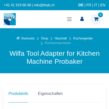
+41 41 919 66 66 | info@thali.ch
DE
|
FR
|
IT
|
EN
0
Startseite
Shop
Haushalt
Küchengeräte
Küchenmaschinen
Wilfa Tool Adapter for Kitchen
Machine Probaker
Produktinfo
Eigenschaften